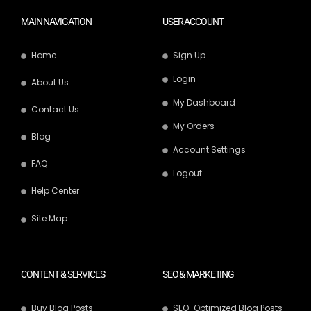
MAIN NAVIGATION
USER ACCOUNT
Home
Sign Up
Login
About Us
My Dashboard
Contact Us
My Orders
Blog
Account Settings
FAQ
Logout
Help Center
Site Map
CONTENT & SERVICES
SEO & MARKETING
Buy Blog Posts
SEO-Optimized Blog Posts